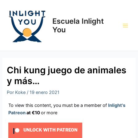
Ir
Navegación
Main
al
de
Men
contenido
entradas
Escuela Inlight
You
Chi kung juego de animales
y más…
Por
Koke
/
19 enero 2021
To view this content, you must be a member of
Inlight's
Patreon
at €10
or more
UNLOCK WITH PATREON