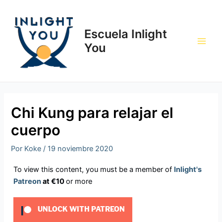
Ir
Navegación
Main
al
de
Men
contenido
entradas
Escuela Inlight
You
Chi Kung para relajar el
cuerpo
Por
Koke
/
19 noviembre 2020
To view this content, you must be a member of
Inlight's
Patreon
at €10
or more
UNLOCK WITH PATREON