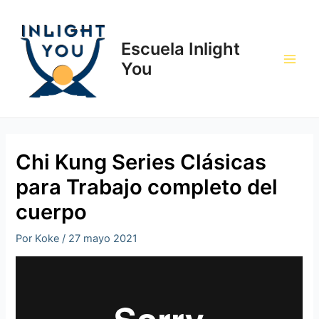
Ir
Navegación
Main
al
de
Men
contenido
entradas
Escuela Inlight
You
Chi Kung Series Clásicas
para Trabajo completo del
cuerpo
Por
Koke
/
27 mayo 2021