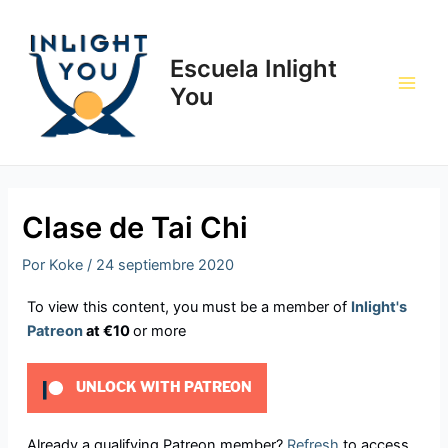
Ir
Navegación
Main
al
de
Men
contenido
entradas
Escuela Inlight
You
Clase de Tai Chi
Por
Koke
/
24 septiembre 2020
To view this content, you must be a member of
Inlight's
Patreon
at €10
or more
UNLOCK WITH PATREON
Already a qualifying Patreon member?
Refresh
to access