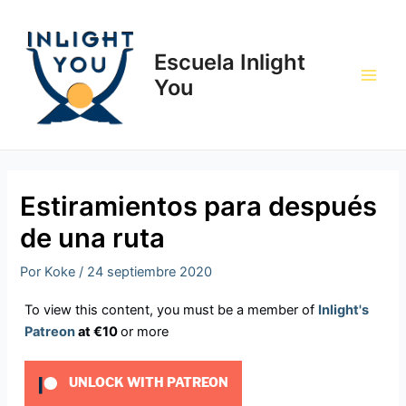
Ir
Navegación
Main
al
de
Men
contenido
entradas
Escuela Inlight
You
Estiramientos para después
de una ruta
Por
Koke
/
24 septiembre 2020
To view this content, you must be a member of
Inlight's
Patreon
at €10
or more
UNLOCK WITH PATREON