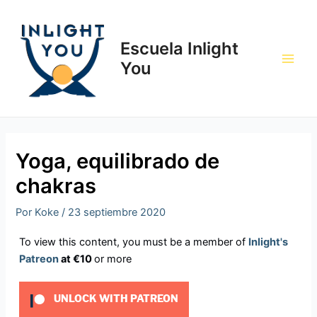
Ir
Navegación
Main
al
de
Men
contenido
entradas
Escuela Inlight
You
Yoga, equilibrado de
chakras
Por
Koke
/
23 septiembre 2020
To view this content, you must be a member of
Inlight's
Patreon
at €10
or more
UNLOCK WITH PATREON